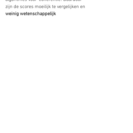
zijn de scores moeilijk te vergelijken en 
weinig wetenschappelijk 
reproduceerbaar
.
🎯
 Conclusie: Hartcoherentie is 
ongeschikt
HRV-metingen zijn goed 
wetenschappelijk onderbouwd. De 
toegevoegde waarde van hartcoherentie 
als methode om stress te reduceren is 
echter onvoldoende bewezen en lijkt 
onwaarschijnlijk.
Alles weergeven