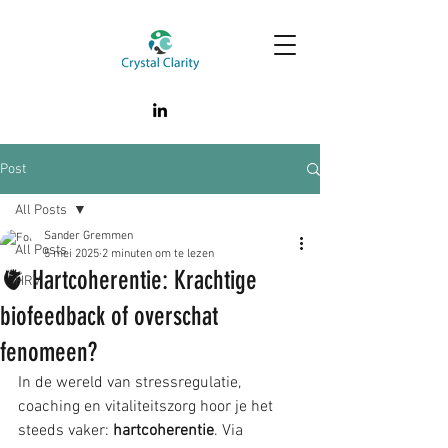
Post
All Posts
Sander Gremmen
All Posts
5 mei 2025
2 minuten om te lezen
🫀 Hartcoherentie: Krachtige
HRV
biofeedback of overschat
fenomeen?
In de wereld van stressregulatie, 
coaching en vitaliteitszorg hoor je het 
steeds vaker: 
hartcoherentie
. Via 