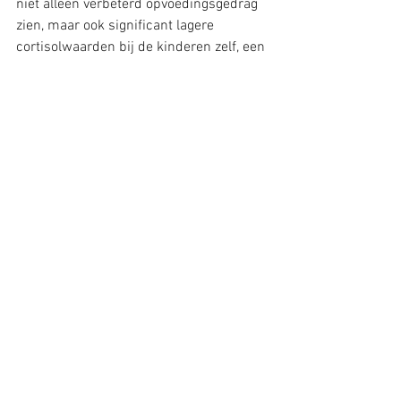
niet alleen verbeterd opvoedingsgedrag 
zien, maar ook significant lagere 
cortisolwaarden bij de kinderen zelf, een 
fysiologische uitkomst die verder gaat 
dan zelfrapportage.
Het bewijs rechtvaardigt de conclusie. 
De kracht van het effect en de precieze 
omvang op de langere termijn zijn 
minder zeker dan de richting ervan.
Wat dit vraagt van organisaties
Voor HR-professionals en 
leidinggevenden is de boodschap niet 
dat medewerkers blijvend beschadigd 
zijn of dat hun verleden ter sprake moet 
komen. Het gaat erom dat medewerkers 