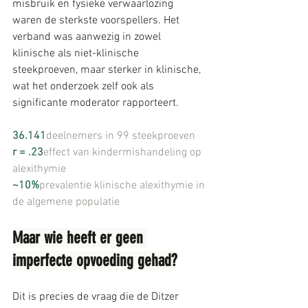
misbruik en fysieke verwaarlozing 
waren de sterkste voorspellers. Het 
verband was aanwezig in zowel 
klinische als niet-klinische 
steekproeven, maar sterker in klinische, 
wat het onderzoek zelf ook als 
significante moderator 
rapporteert.
36.141
deelnemers in 99 steekproeven
r = .23
effect van kindermishandeling op 
alexithymie
~10%
prevalentie klinische alexithymie in 
de algemene populatie
Maar wie heeft er geen 
imperfecte opvoeding gehad?
Dit is precies de vraag die de Ditzer 